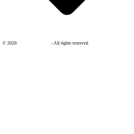
©
2026
savingsays.co.uk
-
All rights reserved